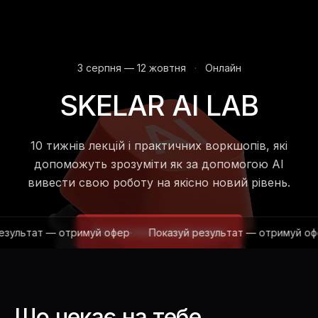
3 серпня — 12 жовтня
·
Онлайн
SKELAR AI LAB
10 тижнів лекцій і практичних воркшопів, які
допоможуть зрозуміти як за допомогою AI
вивести свою роботу на якісно новий рівень.
Реєстрацію завершено
т — отримуй офер
·
Показуй результат — отримуй офер
·
П
Що чекає на тебе