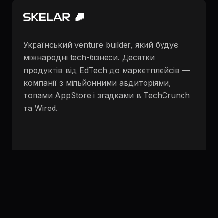
Український venture builder, який будує
міжнародні tech-бізнеси. Десятки
продуктів від EdTech до маркетплейсів —
компанії з мільйонними авдиторіями,
топами AppStore і згадками в TechCrunch
та Wired.
Instagram
LinkedIn
Website
DOU